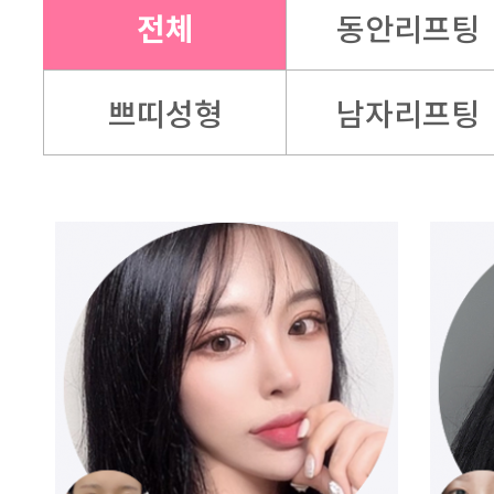
전체
동안리프팅
쁘띠성형
남자리프팅