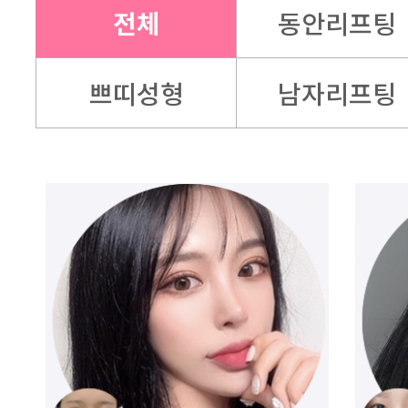
전체
동안리프팅
쁘띠성형
남자리프팅