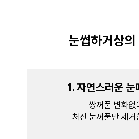
눈썹하거상의 
1. 자연스러운 눈
쌍꺼풀 변화없
처진 눈꺼풀만 제거