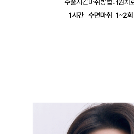
수술시간
마취방법
내원치
1시간
수면마취
1~2회